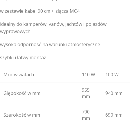
w zestawie kabel 90 cm + złącza MC4
idealny do kamperów, vanów, jachtów i pojazdów
wyprawowych
wysoka odporność na warunki atmosferyczne
szybki i łatwy montaż
Moc w watach
110 W
100 W
955
Głębokość w mm
940 mm
mm
700
Szerokość w mm
690 mm
mm