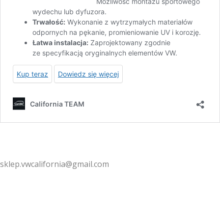
sklep.vwcalifornia@gmail.com