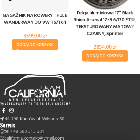
Felga aluminiowa 17″ Black
BAGAŻNIK NA ROWERY THULE
Rhino Arsenal 17×8 6/130 ET38,
WANDERWAY DO VW T6/T6.1
TEKSTUROWANY MATOWY
CZARNY, Sprinter
3599,00
zł
DODAJ DO KOSZYKA
2834,00
zł
DODAJ DO KOSZYKA
44-190 Knurów ul. Wilsona 30
Serwis
tel.+48 500 313 331
california.kontakt@gmail.com