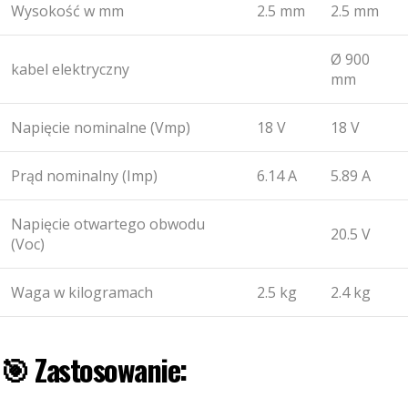
Wysokość w mm
2.5 mm
2.5 mm
Ø 900
kabel elektryczny
mm
Napięcie nominalne (Vmp)
18 V
18 V
Prąd nominalny (Imp)
6.14 A
5.89 A
Napięcie otwartego obwodu
20.5 V
(Voc)
Waga w kilogramach
2.5 kg
2.4 kg
🎯 Zastosowanie: