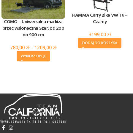
FIAMMA Carry Bike VW T6 –
Czarny
COMO – Uniwersalna markiza
przeciwsłoneczna Szer: od 200
3199,00
zł
do 900 cm
DODAJ DO KOSZYKA
780,00
zł
–
1209,00
zł
WYBIERZ OPCJE