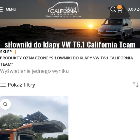
0
MENU
0,00
Z
siłowniki do klapy VW T6.1 California Team
SKLEP
PRODUKTY OZNACZONE “SIŁOWNIKI DO KLAPY VW T6.1 CALIFORNIA
TEAM”
Wyświetlanie jednego wyniku
Pokaż filtry