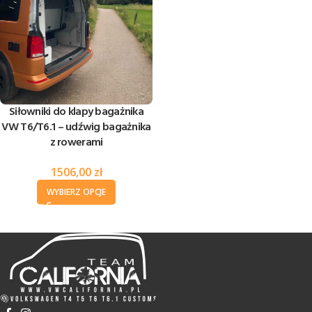
Siłowniki do klapy bagażnika
VW T6/T6.1 – udźwig bagażnika
z rowerami
1506,00
zł
WYBIERZ OPCJE