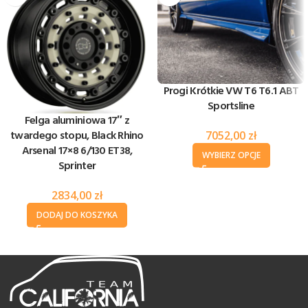
Progi Krótkie VW T6 T6.1 ABT
Sportsline
Felga aluminiowa 17″ z
twardego stopu, Black Rhino
7052,00
zł
Arsenal 17×8 6/130 ET38,
WYBIERZ OPCJE
Sprinter
2834,00
zł
DODAJ DO KOSZYKA