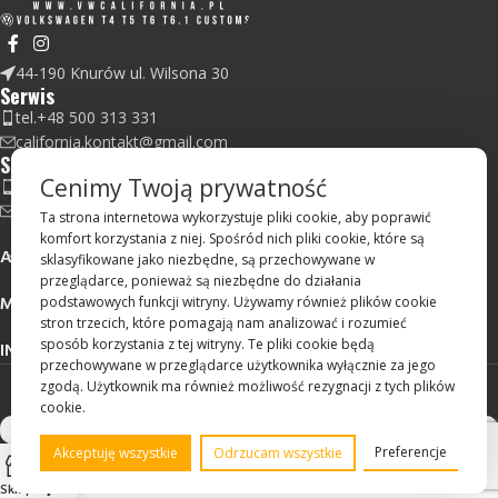
44-190 Knurów ul. Wilsona 30
Serwis
tel.+48 500 313 331
california.kontakt@gmail.com
Sklep
Cenimy Twoją prywatność
tel.+48 728 845 363
sklep.vwcalifornia@gmail.com
Ta strona internetowa wykorzystuje pliki cookie, aby poprawić
komfort korzystania z niej. Spośród nich pliki cookie, które są
AKTUALNOŚCI
sklasyfikowane jako niezbędne, są przechowywane w
przeglądarce, ponieważ są niezbędne do działania
MENU
podstawowych funkcji witryny. Używamy również plików cookie
stron trzecich, które pomagają nam analizować i rozumieć
sposób korzystania z tej witryny. Te pliki cookie będą
INFORMACJE
przechowywane w przeglądarce użytkownika wyłącznie za jego
California Team © 2024
zgodą. Użytkownik ma również możliwość rezygnacji z tych plików
cookie.
Preferencje
Akceptuję wszystkie
Odrzucam wszystkie
0
Sklep
Koszyk
Moje konto